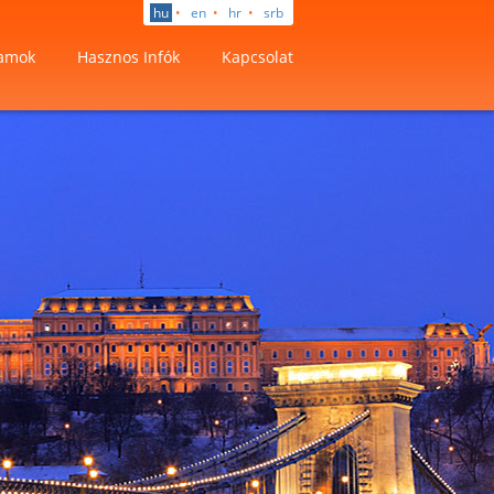
hu
•
en
•
hr
•
srb
amok
Hasznos Infók
Kapcsolat