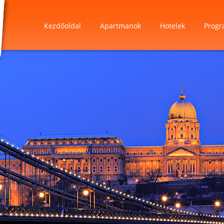
Kezdőoldal
Apartmanok
Hotelek
Progr