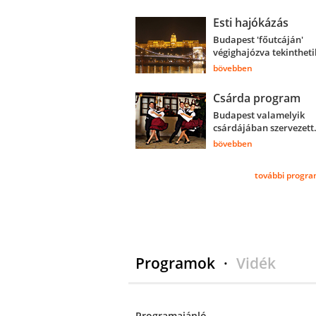
Esti hajókázás
Budapest 'főutcáján'
végighajózva tekintheti
bövebben
Csárda program
Budapest valamelyik
csárdájában szervezett.
bövebben
további progra
Programok
·
Vidék
Programajánló