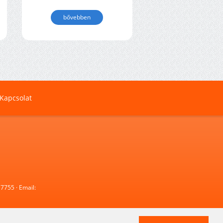
bővebben
Kapcsolat
 7755
· Email: