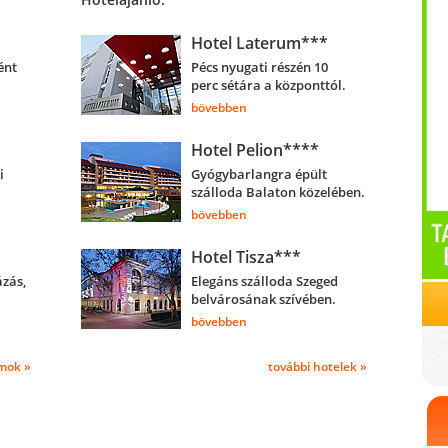
Hotel Laterum***
ént
Pécs nyugati részén 10
perc sétára a központtól.
bövebben
Hotel Pelion****
i
Gyógybarlangra épült
szálloda Balaton közelében.
bövebben
Hotel Tisza***
ázás,
Elegáns szálloda Szeged
belvárosának szívében.
bövebben
mok »
további hotelek »