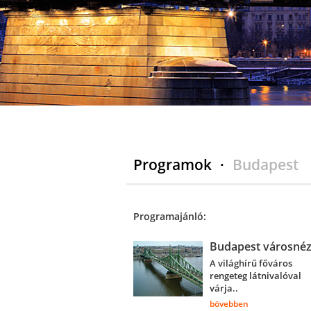
Programok
·
Budapest
Programajánló:
Budapest városné
A világhírű főváros
rengeteg látnivalóval
várja..
bövebben