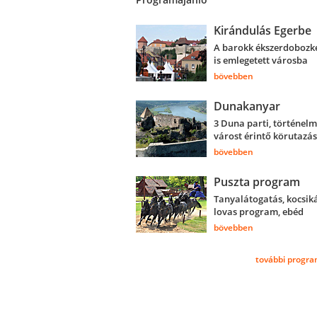
Kirándulás Egerbe
A barokk ékszerdobozk
is emlegetett városba
bövebben
Dunakanyar
3 Duna parti, történelm
várost érintő körutazás
bövebben
Puszta program
Tanyalátogatás, kocsik
lovas program, ebéd
bövebben
további progra