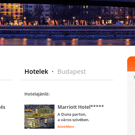
Hotelek
·
Budapest
Hotelajánló:
zés
Marriott Hotel*****
A Duna parton,
a város szívében.
bövebben