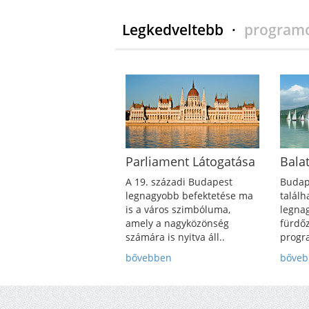
Legkedveltebb
·
program
Parliament Látogatása
Bala
A 19. századi Budapest
Budap
legnagyobb befektetése ma
talál
is a város szimbóluma,
legna
amely a nagyközönség
fürdő
számára is nyitva áll..
progr
bővebben
bőve