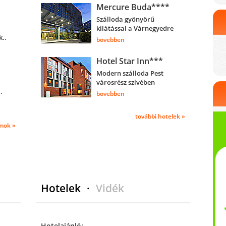
Mercure Buda****
Szálloda gyönyörű
kilátással a Várnegyedre
k..
bövebben
Hotel Star Inn***
Modern szálloda Pest
városrész szívében
.
bövebben
további hotelek »
mok »
Hotelek
·
Vidék
Hotelajánló: