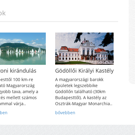
ok
toni kirándulás
Gödöllői Királyi Kastély
esttől 100 km-re
A magyarországi barokk
ható Magyarország
épületek legszebbike
gyobb tava, amely a
Gödöllőn található (30km
zés mellett számos
Budapesttől). A kastély az
ammal várja..
Osztrák-Magyar Monarchia..
bben
bővebben