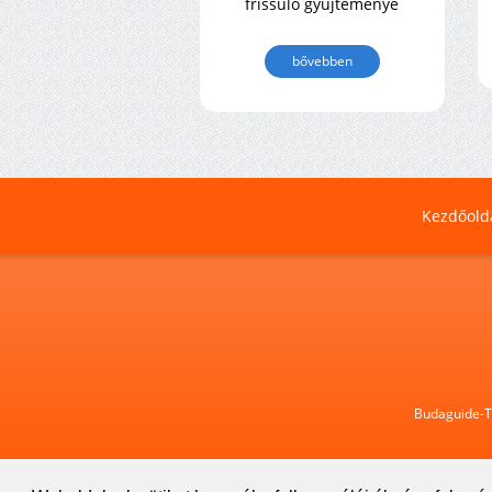
frissülő gyűjteménye
bővebben
Kezdőold
Budaguide-Tr