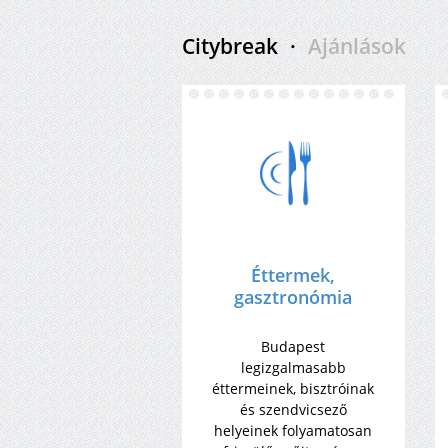
Citybreak
·
Ajánlások
Éttermek,
gasztronómia
Budapest
legizgalmasabb
éttermeinek, bisztróinak
és szendvicsező
helyeinek folyamatosan