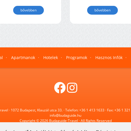
bővebben
bővebben
al
·
Apartmanok
·
Hotelek
·
Programok
·
Hasznos Infók
·
avel · 1072 Budapest, Klauzál utca 33. · Telefon:
+36 1 413 1633
· Fax:
+36 1 321
info@budaguide.hu
Copyright © 2026 Budaguide-Travel · All Rights Reserved