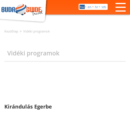
•
•
•
hu
en
hr
srb
Kezdőlap
Vidéki programok
Vidéki programok
Kirándulás Egerbe