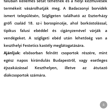
faluban kellemes sétát tehetnek és a helyi kézművesek
termékeit vásárolhatják meg. A Badacsonyi borvidék
ismert településén, Szigligeten található az Eszterházy
grófi család 18. sz-i borospincéje, ahol borkóstolással,
tipikus falusi ebéddel és cigányzenével várják a
vendégeket. A szigligeti ebéd után lehetőség van a
keszthelyi Festetics kastély meglátogatására.
Ajánljuk:
elsősorban felnőtt csoportok részére, mint
egész napos kirándulás Budapestről, vagy esetleges
éjszakázással Keszthelyen, illetve az átutazó
diákcsoportok számára.