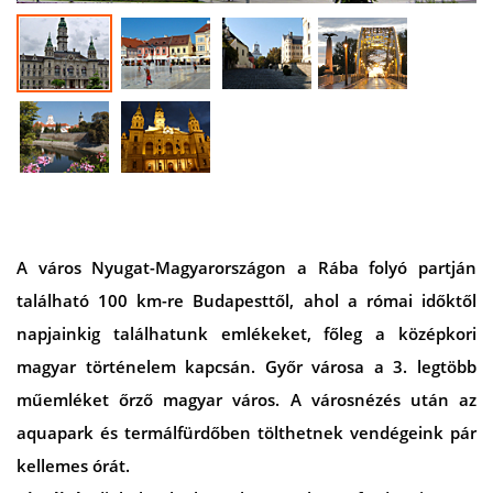
A város Nyugat-Magyarországon a Rába folyó partján
található 100 km-re Budapesttől, ahol a római időktől
napjainkig találhatunk emlékeket, főleg a középkori
magyar történelem kapcsán. Győr városa a 3. legtöbb
műemléket őrző magyar város. A városnézés után az
aquapark és termálfürdőben tölthetnek vendégeink pár
kellemes órát.