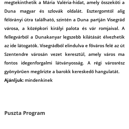
megtekinthetik a Mária Valéria-hidat, amely összeköti a
Duna magyar és szlovák oldalát. Esztergomtól alig
félórányi útra található, szintén a Duna partján Visegrád
városa, a középkori királyi palota és vár romjaival. A
fellegvárból a Dunakanyar legszebb kilátását élvezhetik
az ide látogatók. Visegrádból elindulva e főváros felé az út
Szentendre városán vezet keresztül, amely város ma
fontos idegenforgalmi látványosság. A régi városrész
gyönyörűen megőrizte a barokk kereskedő hangulatát.
Ajánljuk:
mindenkinek
Puszta Program