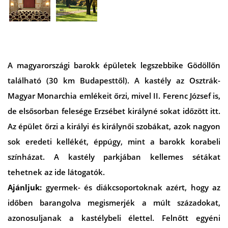
A magyarországi barokk épületek legszebbike Gödöllőn
található (30 km Budapesttől). A kastély az Osztrák-
Magyar Monarchia emlékeit őrzi, mivel II. Ferenc József is,
de elsősorban felesége Erzsébet királyné sokat időzött itt.
Az épület őrzi a királyi és királynői szobákat, azok nagyon
sok eredeti kellékét, éppúgy, mint a barokk korabeli
színházat. A kastély parkjában kellemes sétákat
tehetnek az ide látogatók.
Ajánljuk:
gyermek- és diákcsoportoknak azért, hogy az
időben barangolva megismerjék a múlt századokat,
azonosuljanak a kastélybeli élettel. Felnőtt egyéni