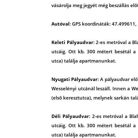
vásárolja meg jegyét még beszállás előt
Autóval
: GPS koordináták: 47.499611,
Keleti Pályaudvar
: 2-es metróval a Bl
utcáig. Ott kb. 300 métert besétál a
utca) találja apartmanunkat.
Nyugati Pályaudvar
: A pályaudvar elő
Wesselényi utcánál leszáll. Innen a We
(első keresztutca), melynek sarkán ta
Déli Pályaudvar
: 2-es metróval a Bla
utcáig. Ott kb. 300 métert besétál a
utca) találja apartmanunkat.