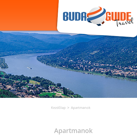
Kezdőlap
Apartmanok
Apartmanok