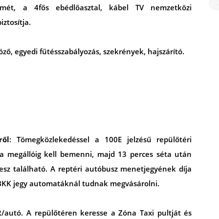
mét, a 4fős ebédlőasztal, kábel TV nemzetközi
ztosítja.
öző, egyedi fűtésszabályozás, szekrények, hajszárító.
ről
: Tömegközlekedéssel a 100E jelzésű repülőtéri
ia megállóig kell bemenni, majd 13 perces séta után
sz található. A reptéri autóbusz menetjegyének díja
a BKK jegy automatáknál tudnak megvásárolni.
UR/autó. A repülőtéren keresse a Zóna Taxi pultját és