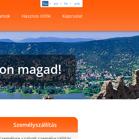
hu
•
en
•
hr
•
srb
amok
Hasznos Infók
Kapcsolat
hon magad!
Személyszállítás
Személyre szabott személyszállítás