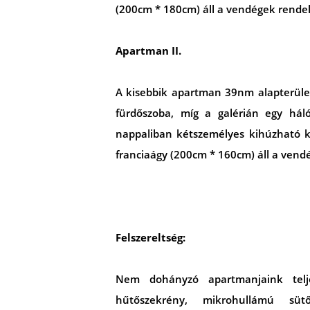
(200cm * 180cm) áll a vendégek rende
Apartman II.
A kisebbik apartman 39nm alapterület
fürdőszoba, míg a galérián egy háló
nappaliban kétszemélyes kihúzható k
franciaágy (200cm * 160cm) áll a vend
Felszereltség:
Nem dohányzó apartmanjaink telje
hűtőszekrény, mikrohullámú süt