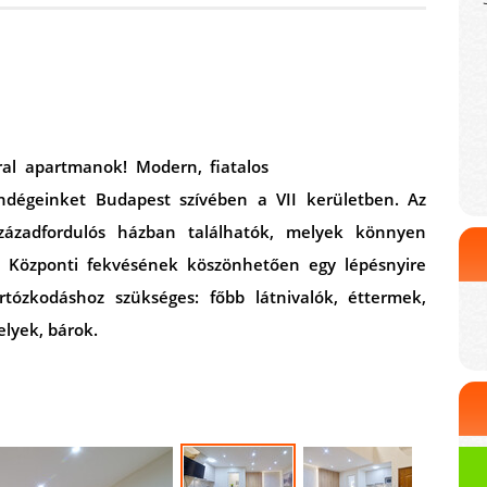
al apartmanok! Modern, fiatalos
dégeinket Budapest szívében a VII kerületben. Az
századfordulós házban találhatók, melyek könnyen
. Központi fekvésének köszönhetően egy lépésnyire
tózkodáshoz szükséges: főbb látnivalók, éttermek,
elyek, bárok.