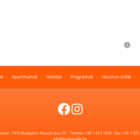
al
·
Apartmanok
·
Hotelek
·
Programok
·
Hasznos Infók
·
avel · 1072 Budapest, Klauzál utca 33. · Telefon:
+36 1 413 1633
· Fax:
+36 1 321
info@budaguide.hu