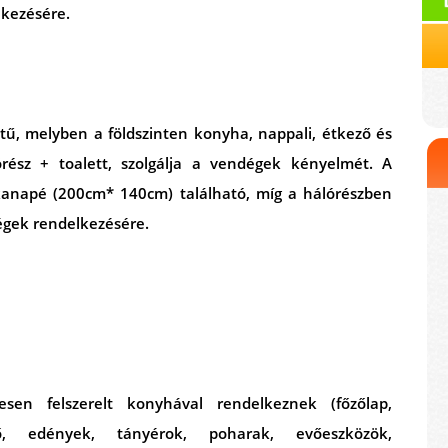
lkezésére.
ű, melyben a földszinten konyha, nappali, étkező és
rész + toalett, szolgálja a vendégek kényelmét. A
anapé (200cm* 140cm) található, míg a hálórészben
égek rendelkezésére.
sen felszerelt konyhával rendelkeznek (főzőlap,
ő, edények, tányérok, poharak, evőeszközök,