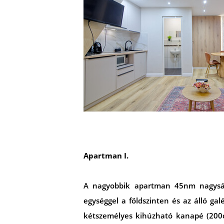
Apartman I.
A nagyobbik apartman 45nm nagyságú,
egységgel a földszinten és az álló ga
kétszemélyes kihúzható kanapé (200c