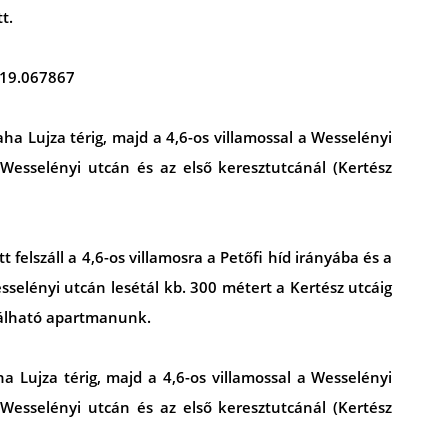
t.
 19.067867
aha Lujza térig, majd a 4,6-os villamossal a Wesselényi
 Wesselényi utcán és az első keresztutcánál (Kertész
tt felszáll a 4,6-os villamosra a Petőfi híd irányába és a
sselényi utcán lesétál kb. 300 métert a Kertész utcáig
lálható apartmanunk.
ha Lujza térig, majd a 4,6-os villamossal a Wesselényi
 Wesselényi utcán és az első keresztutcánál (Kertész