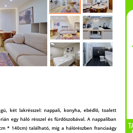
 két lakrésszel: nappali, konyha, ebédlő, toalett
lérián egy háló résszel és fürdőszobával. A nappaliban
m * 140cm) található, míg a hálórészben franciaágy