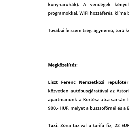
konyharuhák). A vendégek kényel
programokkal, WIFI hozzáférés, klíma bi
További felszereltség: ágynemű, törülk
Megközelítés:
Liszt Ferenc Nemzetközi repülőtér
közvetlen autóbuszjáratával az Astor
apartmanunk a Kertész utca sarkán le
900.- HUF, melyet a buszsofőrnél és 
Taxi
: Zóna taxival a tarifa fix, 22 E