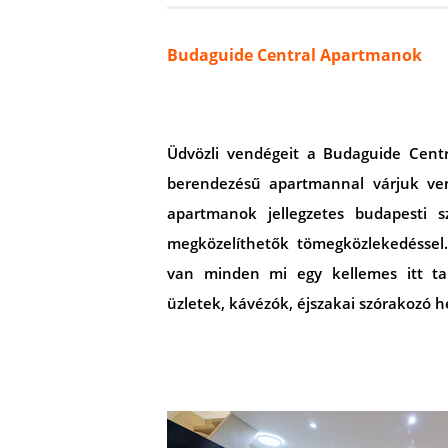
Budaguide Central Apartmanok
Üdvözli vendégeit a Budaguide Centr
berendezésű apartmannal várjuk ven
apartmanok jellegzetes budapesti 
megközelíthetők tömegközlekedéssel
van minden mi egy kellemes itt tar
üzletek, kávézók, éjszakai szórakozó h